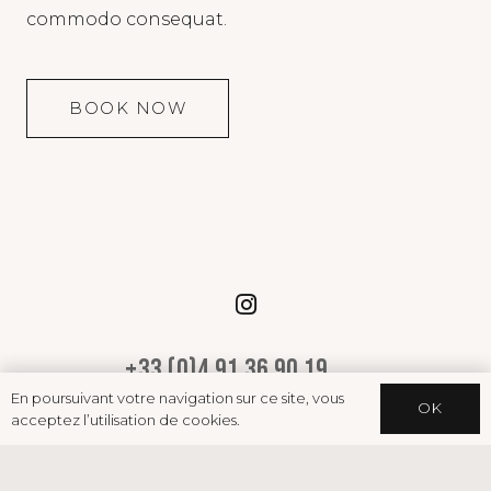
commodo consequat.
BOOK NOW
+33 (0)4 91 36 90 19
En poursuivant votre navigation sur ce site, vous
14 boulevard Baille, 13006 Marseille
OK
acceptez l’utilisation de cookies.
contact@kane-invest.com