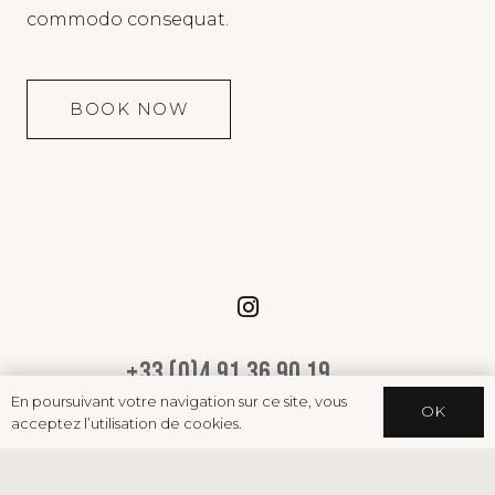
commodo consequat.
BOOK NOW
+33 (0)4 91 36 90 19
En poursuivant votre navigation sur ce site, vous
14 boulevard Baille, 13006 Marseille
OK
acceptez l’utilisation de cookies.
contact@kane-invest.com